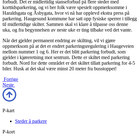
forbudt. Det er midlertidig stanseforbud på flere steder med
korttidsparkering, og vi ber folk være spesielt oppmerksomme i
Haraldsgata og Åsbygata, hvor vi nå har opplevd ekstra press på
parkering. Haugesund kommune har satt opp fysiske sperrer i tillegg
til midlertidige skilter. Sammen skal vi klare å tilpasse oss denne
uka, og fra begynnelsen av neste uke er ting tilbake ved det vante.
Når det gjelder permanent endring av skilting, vil vi gjøre
oppmerksom på at det er endret parkeringsregulering i Haugeveien
mellom nummer 1 og 6. Her er det blitt parkering forbudt, som
gjelder i kjøreretning mot sentrum. Dette er skiltet med parkering
forbudt. Nord for dette området er det skiltet tillatt parkering for 4-5
biler. Husk at det skal være minst 20 meter fra busstoppet!
Forrige
Neste
P-kart
Steder å parkere
P-kort